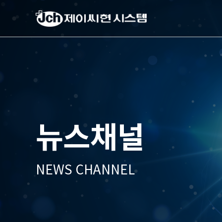
제
이
씨
현
시
스
템
(주)
뉴스채널
NEWS CHANNEL